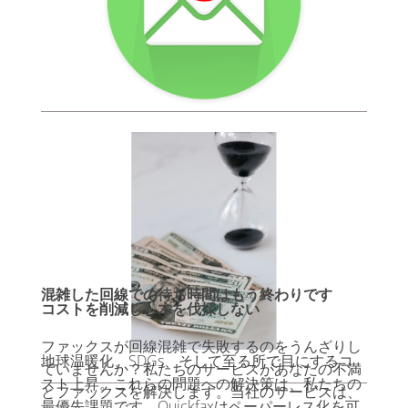
混雑した回線での待ち時間はもう終わりです
コストを削減し、木を伐採しない
ファックスが回線混雑で失敗するのをうんざりし
地球温暖化、SDGs、そして至る所で目にするコ
ていませんか？私たちのサービスがあなたの不満
スト上昇。これらの問題への解決策は、私たちの
とファックスを解決します。当社のサービスは、
最優先課題です。Quickfaxはペーパーレス化を可