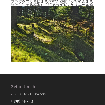
ファックスを送信するために複数回ダイヤルする
能にし、木を保護し、紙のコストとスペースを節
ことができます。さらに、複数の番号に同時に送
約できます。さらに、24時間365日稼働するファ
信することも可能です。
ックスマシンが不要になるため、電気代も節約で
きます。まさにWin-Winのソリューションです！
Get in touch
Tel: +81-3-4550-6500
お問い合わせ