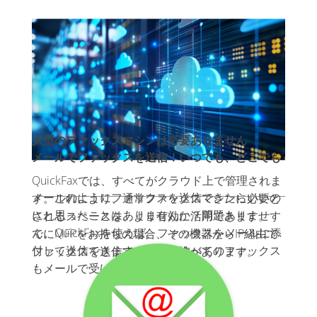
大型のファックスマシンは必要ありません
メールでファックスを送信！いつでも、どこでも
QuickFaxでは、すべてがクラウド上で管理されま
メールのようにファックスを送信できたらいいの
す。これにより、通常ファックスマシンに必要と
にと思ったことはありませんか？問題ありませ
されるスペースを、より有効に活用できます。す
ん。QuickFaxを使えば、ファックスをメールに添
でにMFPをお持ちの場合、その機器からIP経由で
付して送信できます。また、すべてのファックス
ファックスを送信できる可能性があります。
もメールで受け取ることができます。