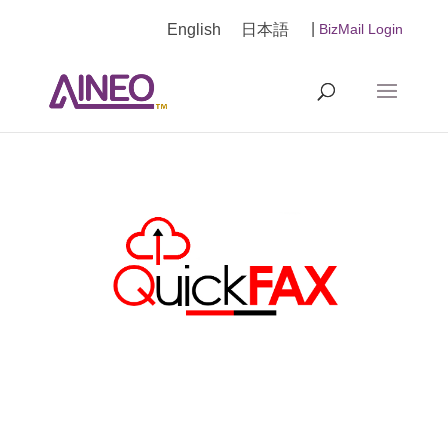
|
English
日本語
BizMail Login