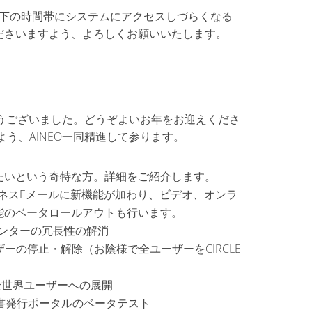
 以下の時間帯にシステムにアクセスしづらくなる
ださいますよう、よろしくお願いいたします。
有難うございました。どうぞよいお年をお迎えくださ
よう、AINEO一同精進して参ります。
たいという奇特な方。詳細をご紹介します。
の刷新。ビジネスEメールに新機能が加わり、ビデオ、オンラ
能のベータロールアウトも行います。
タセンターの冗長性の解消
ーザーの停止・解除（お陰様で全ユーザーをCIRCLE
全国・全世界ユーザーへの展開
求書発行ポータルのベータテスト